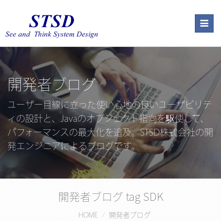
Togg
navig
開発者ブログ
ユーザー目線に立った使い心地の良いユーザビリテ
ィの設計と、Javaのオブジェクト指向を駆使して、
パフォーマンスの最大化を追及。STSD株式会社の開
発エンジニアによるブログです。
開発者ブログ tag SDK
HOME
開発者ブログ