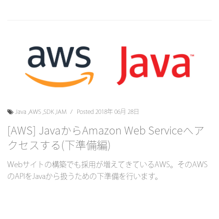
Java
,
AWS
,
SDK
,
IAM
Posted 2018年 06月 28日
[AWS] JavaからAmazon Web Serviceへア
クセスする(下準備編)
Webサイトの構築でも採用が増えてきているAWS。そのAWS
のAPIをJavaから扱うための下準備を行います。